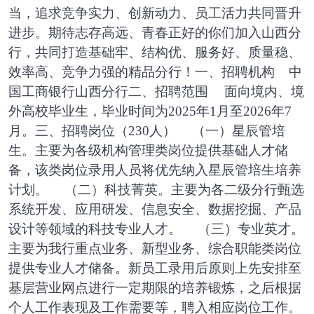
当，追求竞争实力、创新动力、员工活力共同晋升
进步。期待志存高远、青春正好的你们加入山西分
行，共同打造基础牢、结构优、服务好、质量稳、
效率高、竞争力强的精品分行！
一、招聘机构
中
国工商银行山西分行
二、招聘范围
面向境内、境
外高校毕业生，毕业时间为
2025年1月至2026年7
月。
三、招聘岗位（
230人）
（一）星辰管培
生。主要为各级机构管理类岗位提供基础人才储
备，该类岗位录用人员将优先纳入星辰管培生培养
计划。
（二）科技菁英。主要为各二级分行甄选
系统开发、应用研发、信息安全、数据挖掘、产品
设计等领域的科技专业人才。
（三）专业英才。
主要为我行重点业务、新型业务、综合职能类岗位
提供专业人才储备。新员工录用后原则上先安排至
基层营业网点进行一定期限的培养锻炼，之后根据
个人工作表现及工作需要等，聘入相应岗位工作。